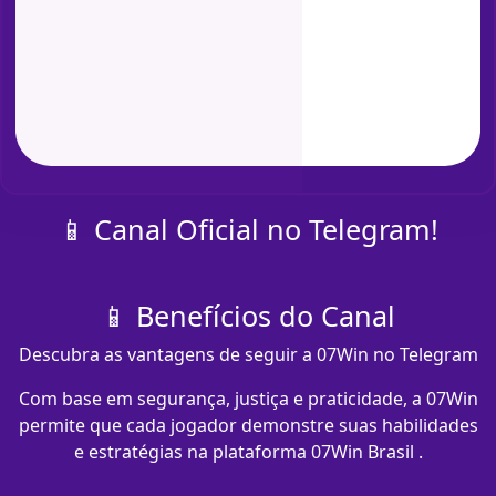
📱 Canal Oficial no Telegram!
📱 Benefícios do Canal
Descubra as vantagens de seguir a 07Win no Telegram
Com base em segurança, justiça e praticidade, a 07Win
permite que cada jogador demonstre suas habilidades
e estratégias na plataforma 07Win Brasil .