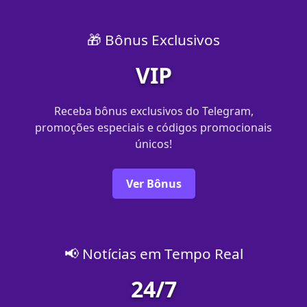
🎁 Bônus Exclusivos
VIP
Receba bônus exclusivos do Telegram,
promoções especiais e códigos promocionais
únicos!
Ver Bônus
📢 Notícias em Tempo Real
24/7