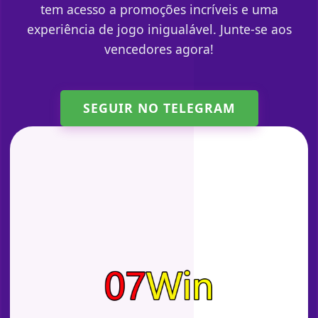
tem acesso a promoções incríveis e uma
experiência de jogo inigualável. Junte-se aos
vencedores agora!
SEGUIR NO TELEGRAM