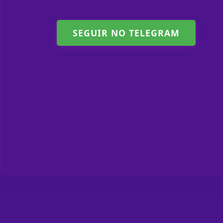
SEGUIR NO TELEGRAM