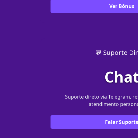
Ver Bônus
💬 Suporte Di
Cha
Suporte direto via Telegram, r
atendimento persona
Falar Suport