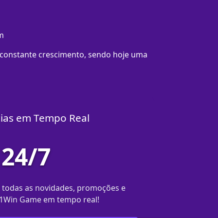
m
 constante crescimento, sendo hoje uma
cias em Tempo Real
24/7
e todas as novidades, promoções e
11Win Game em tempo real!