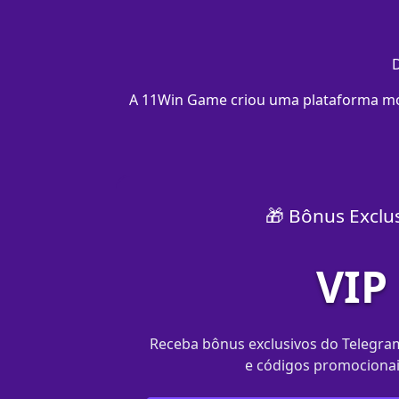
A 11Win Game criou uma plataforma móv
🎁 Bônus Exclu
VIP
Receba bônus exclusivos do Telegra
e códigos promocionai