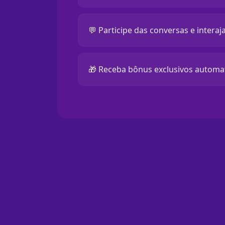
💬 Participe das conversas e interaj
🎁 Receba bônus exclusivos autom