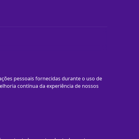
ações pessoais fornecidas durante o uso de
elhoria contínua da experiência de nossos