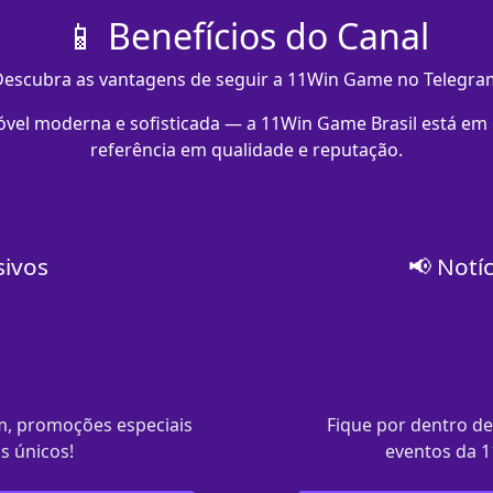
📱 Benefícios do Canal
Descubra as vantagens de seguir a 11Win Game no Telegra
el moderna e sofisticada — a 11Win Game Brasil está em
referência em qualidade e reputação.
sivos
📢 Notí
m, promoções especiais
Fique por dentro d
s únicos!
eventos da 