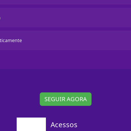
a
aticamente
SEGUIR AGORA
Acessos