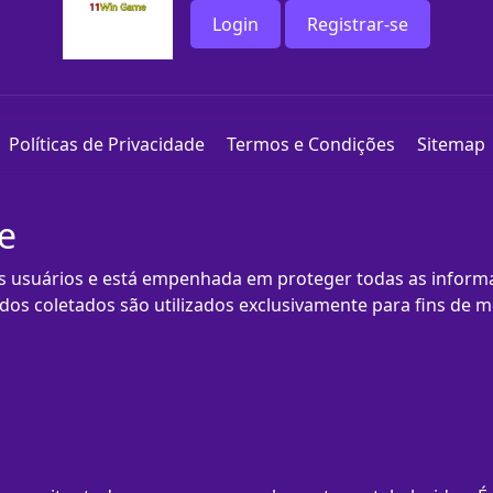
Login
Registrar-se
Políticas de Privacidade
Termos e Condições
Sitemap
de
us usuários e está empenhada em proteger todas as inform
os coletados são utilizados exclusivamente para fins de m