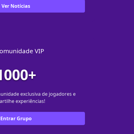
Ver Notícias
Comunidade VIP
1000+
unidade exclusiva de jogadores e
rtilhe experiências!
Entrar Grupo