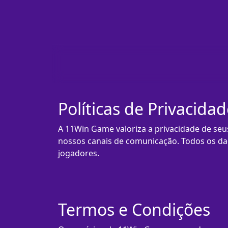
Políticas de Privacida
A 11Win Game valoriza a privacidade de se
nossos canais de comunicação. Todos os dad
jogadores.
Termos e Condições