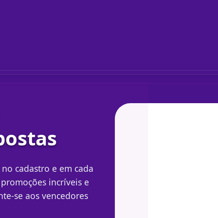
postas
 no cadastro e em cada
 promoções incríveis e
unte-se aos vencedores