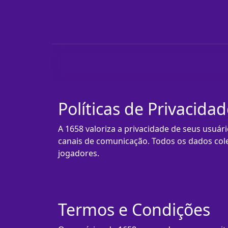
Políticas de Privacida
A 1658 valoriza a privacidade de seus usuá
canais de comunicação. Todos os dados cole
jogadores.
Termos e Condições