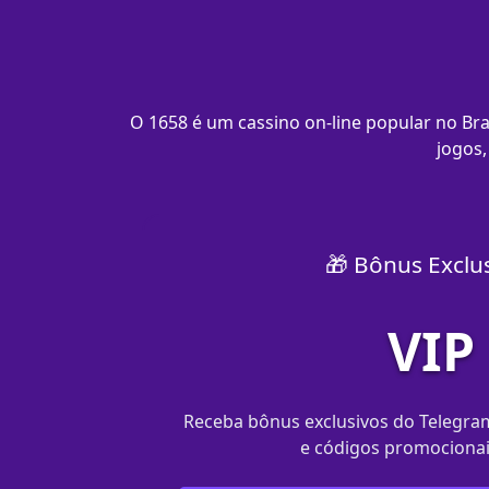
O 1658 é um cassino on-line popular no Bra
jogos,
🎁 Bônus Exclu
VIP
Receba bônus exclusivos do Telegra
e códigos promocionai