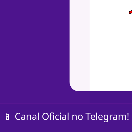
📱 Canal Oficial no Telegram!