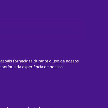
essoais fornecidas durante o uso de nossos
 contínua da experiência de nossos