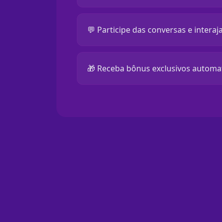
💬 Participe das conversas e interaj
🎁 Receba bônus exclusivos autom