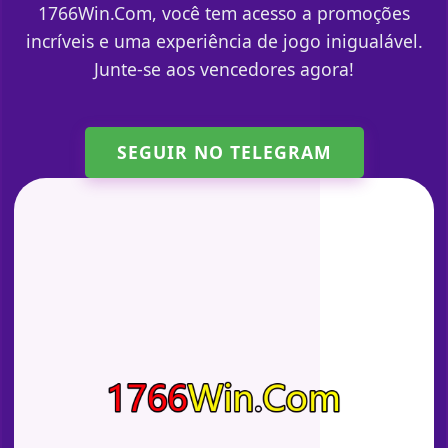
1766Win.Com, você tem acesso a promoções
incríveis e uma experiência de jogo inigualável.
Junte-se aos vencedores agora!
SEGUIR NO TELEGRAM