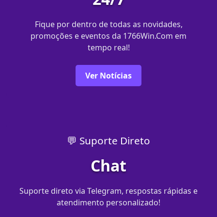
Fique por dentro de todas as novidades,
promoções e eventos da 1766Win.Com em
tempo real!
Ver Notícias
💬 Suporte Direto
Chat
Suporte direto via Telegram, respostas rápidas e
atendimento personalizado!