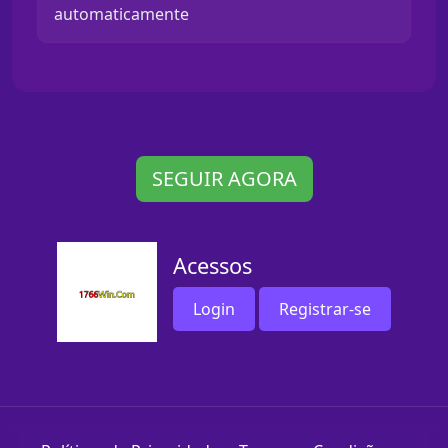
automaticamente
SEGUIR AGORA
Acessos
Login
Registrar-se