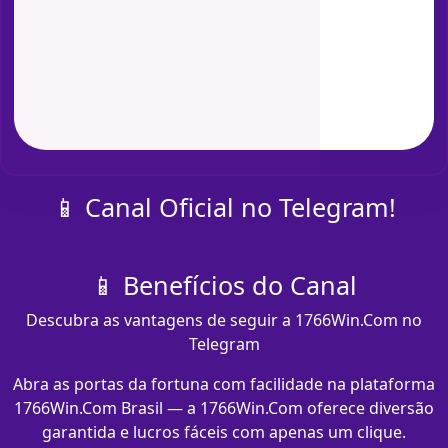
📱 Canal Oficial no Telegram!
📱 Benefícios do Canal
Descubra as vantagens de seguir a 1766Win.Com no
Telegram
Abra as portas da fortuna com facilidade na plataforma
1766Win.Com Brasil — a 1766Win.Com oferece diversão
garantida e lucros fáceis com apenas um clique.