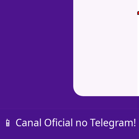
📱 Canal Oficial no Telegram!