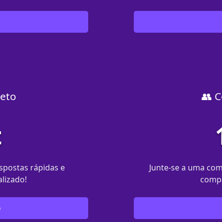
reto
👥 
t
espostas rápidas e
Junte-se a uma com
lizado!
compa
e