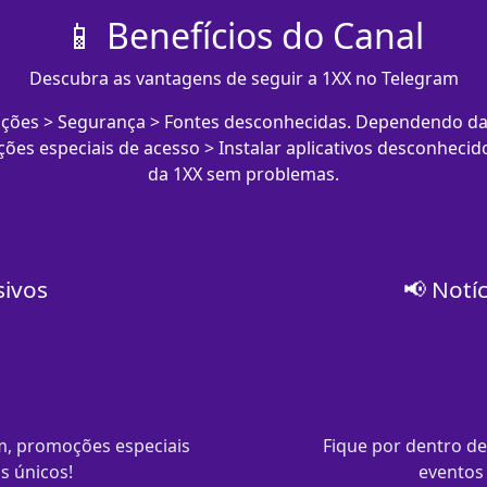
📱 Benefícios do Canal
Descubra as vantagens de seguir a 1XX no Telegram
rações > Segurança > Fontes desconhecidas. Dependendo da
ões especiais de acesso > Instalar aplicativos desconhecidos
da 1XX sem problemas.
sivos
📢 Notí
m, promoções especiais
Fique por dentro d
s únicos!
eventos