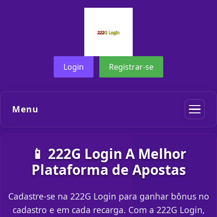
Login
Registrar-se
Menu
📱 222G Login A Melhor
Plataforma de Apostas
Cadastre-se na 222G Login para ganhar bônus no
cadastro e em cada recarga. Com a 222G Login,