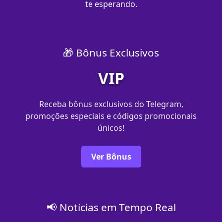
te esperando.
🎁 Bônus Exclusivos
VIP
Receba bônus exclusivos do Telegram,
promoções especiais e códigos promocionais
únicos!
Ver Bônus
📢 Notícias em Tempo Real