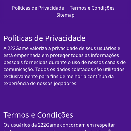
Políticas de Privacidade
Termos e Condições
Sitemap
Políticas de Privacidade
A 222Game valoriza a privacidade de seus usuários e
está empenhada em proteger todas as informações
pessoais fornecidas durante o uso de nossos canais de
comunicação. Todos os dados coletados são utilizados
exclusivamente para fins de melhoria contínua da
experiência de nossos jogadores.
Termos e Condições
Os usuários da 222Game concordam em respeitar