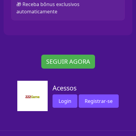
🎁 Receba bônus exclusivos
automaticamente
SEGUIR AGORA
Acessos
Login
Registrar-se