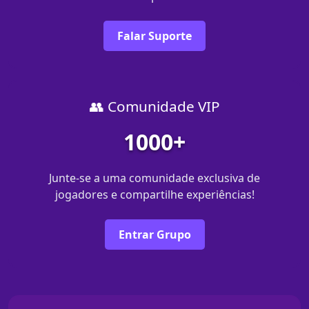
Falar Suporte
👥 Comunidade VIP
1000+
Junte-se a uma comunidade exclusiva de
jogadores e compartilhe experiências!
Entrar Grupo