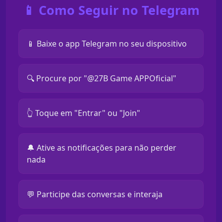
📱 Como Seguir no Telegram
📱 Baixe o app Telegram no seu dispositivo
🔍 Procure por "@27B Game APPOficial"
👆 Toque em "Entrar" ou "Join"
🔔 Ative as notificações para não perder
nada
💬 Participe das conversas e interaja