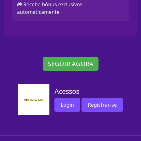
🎁 Receba bônus exclusivos
automaticamente
SEGUIR AGORA
Acessos
Login
Registrar-se