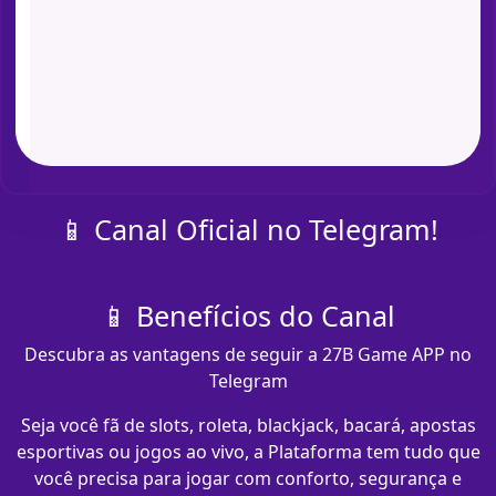
📱 Canal Oficial no Telegram!
📱 Benefícios do Canal
Descubra as vantagens de seguir a 27B Game APP no
Telegram
Seja você fã de slots, roleta, blackjack, bacará, apostas
esportivas ou jogos ao vivo, a Plataforma tem tudo que
você precisa para jogar com conforto, segurança e