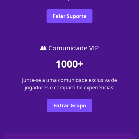
Falar Suporte
👥 Comunidade VIP
1000+
Junte-se a uma comunidade exclusiva de
jogadores e compartilhe experiências!
Entrar Grupo