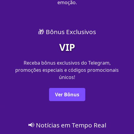
emoção.
🎁 Bônus Exclusivos
VIP
Receba bônus exclusivos do Telegram,
promoções especiais e códigos promocionais
únicos!
Ver Bônus
📢 Notícias em Tempo Real