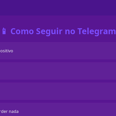
📱 Como Seguir no Telegram
ositivo
erder nada