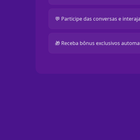
💬 Participe das conversas e interaj
🎁 Receba bônus exclusivos autom