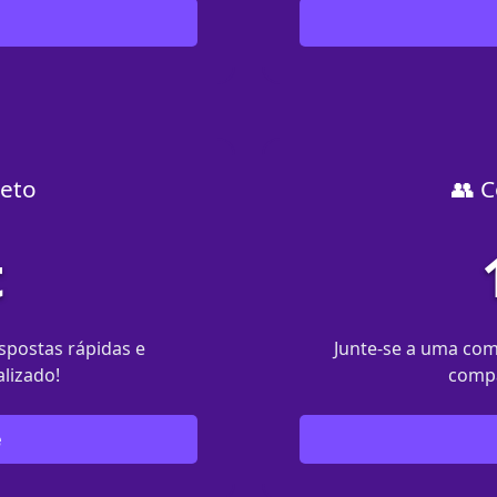
reto
👥 
t
espostas rápidas e
Junte-se a uma com
lizado!
compa
e