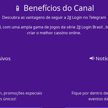
📱 Benefícios do Canal
Descubra as vantagens de seguir a 2JJ Login no Telegram
el, com uma ampla gama de jogos da série 2JJ Login Brasil 
criar o melhor cassino online.
sivos
📢 Notí
m, promoções especiais
Fique por dentro d
s únicos!
eventos da