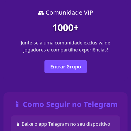
👥 Comunidade VIP
1000+
Junte-se a uma comunidade exclusiva de
jogadores e compartilhe experiências!
Entrar Grupo
📱 Como Seguir no Telegram
📱 Baixe o app Telegram no seu dispositivo