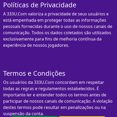
Políticas de Privacidade
A 333U.Com valoriza a privacidade de seus usuários e
está empenhada em proteger todas as informações
pessoais fornecidas durante o uso de nossos canais de
comunicação. Todos os dados coletados são utilizados
exclusivamente para fins de melhoria contínua da
experiência de nossos jogadores.
Termos e Condições
Os usuários da 333U.Com concordam em respeitar
todas as regras e regulamentos estabelecidos. É
importante ler e entender todos os termos antes de
participar de nossos canais de comunicação. A violação
destes termos pode resultar em penalizações ou na
suspensão da conta.