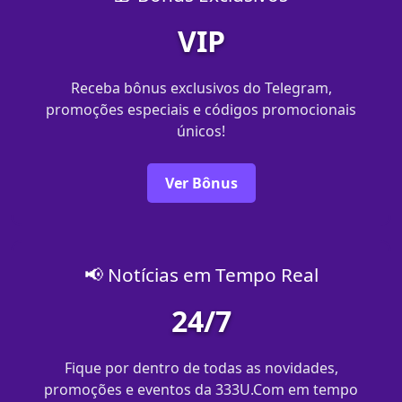
VIP
Receba bônus exclusivos do Telegram,
promoções especiais e códigos promocionais
únicos!
Ver Bônus
📢 Notícias em Tempo Real
24/7
Fique por dentro de todas as novidades,
promoções e eventos da 333U.Com em tempo