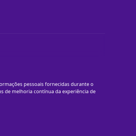
formações pessoais fornecidas durante o
ns de melhoria contínua da experiência de