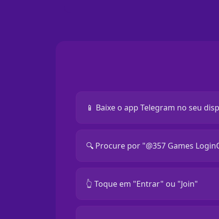
📱 Baixe o app Telegram no seu disp
🔍 Procure por "@357 Games LoginO
👆 Toque em "Entrar" ou "Join"