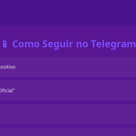
📱 Como Seguir no Telegram
ositivo
ficial"