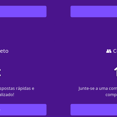
reto
👥 
t
espostas rápidas e
Junte-se a uma com
lizado!
compa
e