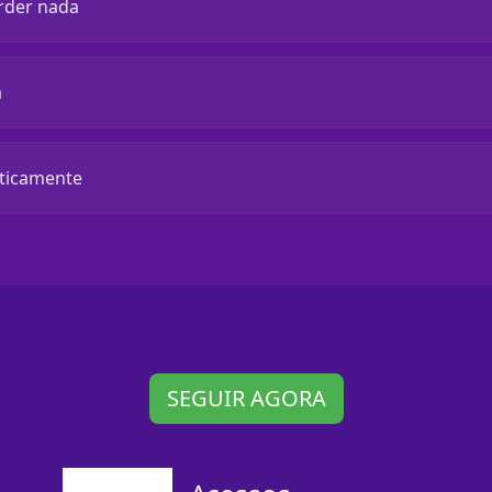
erder nada
a
aticamente
SEGUIR AGORA