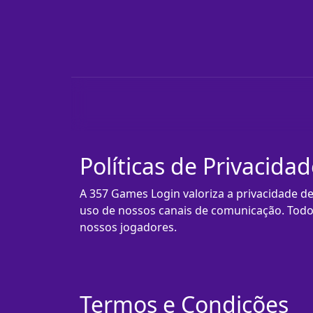
Políticas de Privacida
A 357 Games Login valoriza a privacidade 
uso de nossos canais de comunicação. Todos
nossos jogadores.
Termos e Condições