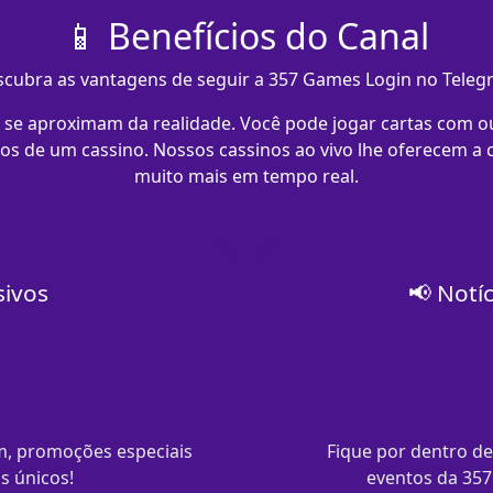
📱 Benefícios do Canal
cubra as vantagens de seguir a 357 Games Login no Tele
is se aproximam da realidade. Você pode jogar cartas com 
os de um cassino. Nossos cassinos ao vivo lhe oferecem a c
muito mais em tempo real.
sivos
📢 Notí
m, promoções especiais
Fique por dentro d
s únicos!
eventos da 357