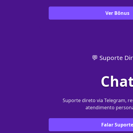
Ver Bônus
💬 Suporte Di
Cha
Suporte direto via Telegram, r
atendimento persona
Falar Suport