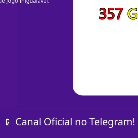
e jogo inigualável.
📱 Canal Oficial no Telegram!