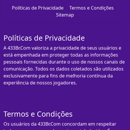
Políticas de Privacidade
Termos e Condições
Sitemap
Políticas de Privacidade
A 433Br.Com valoriza a privacidade de seus usuários e
está empenhada em proteger todas as informações
pessoais fornecidas durante o uso de nossos canais de
comunicação. Todos os dados coletados são utilizados
exclusivamente para fins de melhoria contínua da
experiência de nossos jogadores.
Termos e Condições
Os usuários da 433Br.Com concordam em respeitar