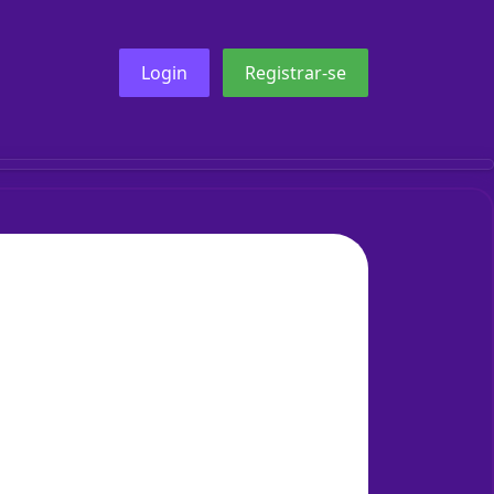
Login
Registrar-se