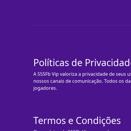
Políticas de Privacida
A 555Fb Vip valoriza a privacidade de seus
nossos canais de comunicação. Todos os dad
jogadores.
Termos e Condições