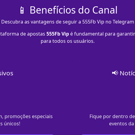
📱 Benefícios do Canal
Descubra as vantagens de seguir a 555Fb Vip no Telegram
lataforma de apostas
555Fb Vip
é fundamental para garantir
para todos os usuários.
sivos
📢 Notí
m, promoções especiais
Fique por dentro d
s únicos!
eventos da