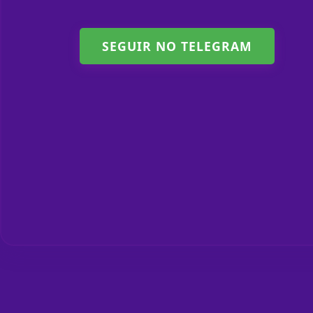
SEGUIR NO TELEGRAM