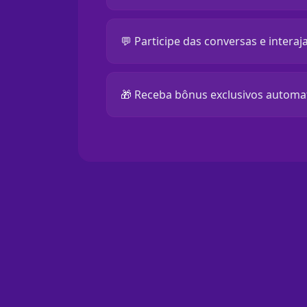
💬 Participe das conversas e interaj
🎁 Receba bônus exclusivos autom