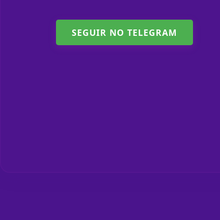
SEGUIR NO TELEGRAM