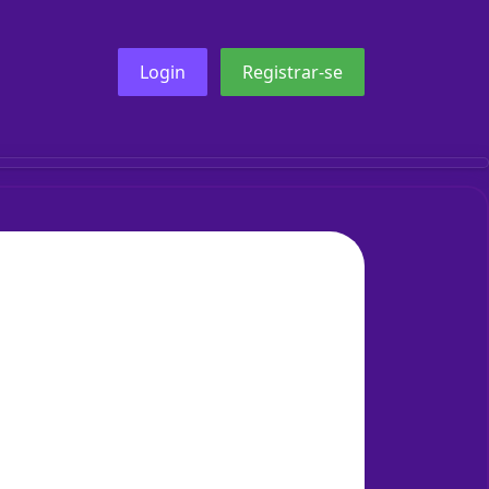
Login
Registrar-se