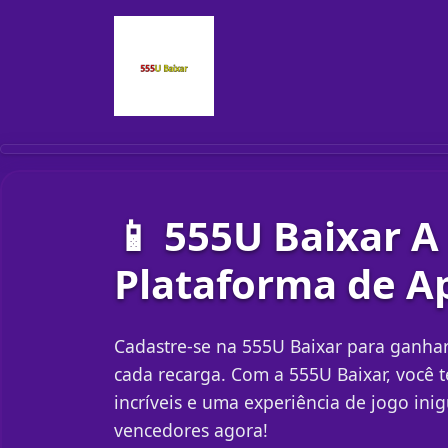
📱 555U Baixar A
Plataforma de A
Cadastre-se na 555U Baixar para ganha
cada recarga. Com a 555U Baixar, você
incríveis e uma experiência de jogo inig
vencedores agora!