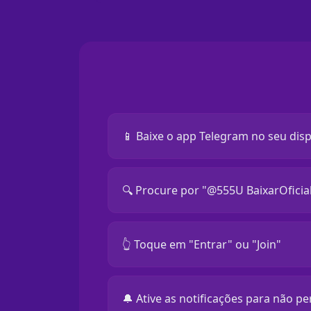
📱 Baixe o app Telegram no seu disp
🔍 Procure por "@555U BaixarOficia
👆 Toque em "Entrar" ou "Join"
🔔 Ative as notificações para não p