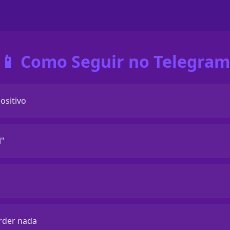
📱 Como Seguir no Telegram
ositivo
l"
erder nada