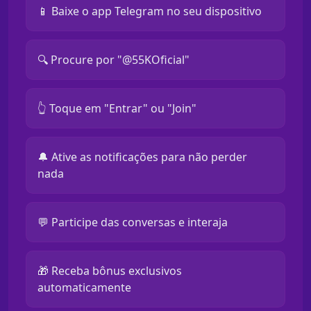
📱 Baixe o app Telegram no seu dispositivo
🔍 Procure por "@55KOficial"
👆 Toque em "Entrar" ou "Join"
🔔 Ative as notificações para não perder
nada
💬 Participe das conversas e interaja
🎁 Receba bônus exclusivos
automaticamente