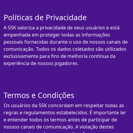
Políticas de Privacidade
A 55K valoriza a privacidade de seus usuários e está
empenhada em proteger todas as informações
pessoais fornecidas durante o uso de nossos canais de
comunicação. Todos os dados coletados são utilizados
exclusivamente para fins de melhoria contínua da
experiência de nossos jogadores.
Termos e Condições
Os usuários da 55K concordam em respeitar todas as
regras e regulamentos estabelecidos. É importante ler
e entender todos os termos antes de participar de
nossos canais de comunicação. A violação destes