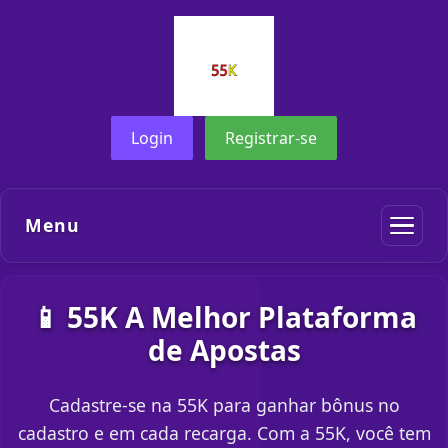
Login
Registrar-se
Menu
📱 55K A Melhor Plataforma
de Apostas
Cadastre-se na 55K para ganhar bônus no
cadastro e em cada recarga. Com a 55K, você tem