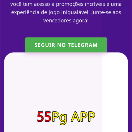
você tem acesso a promoções incríveis e uma
experiência de jogo inigualável. Junte-se aos
vencedores agora!
SEGUIR NO TELEGRAM