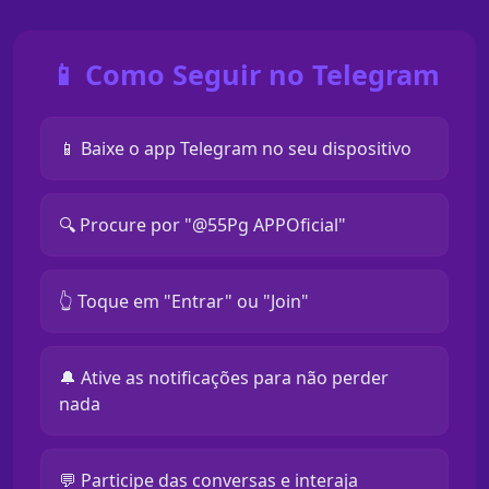
📱 Como Seguir no Telegram
📱 Baixe o app Telegram no seu dispositivo
🔍 Procure por "@55Pg APPOficial"
👆 Toque em "Entrar" ou "Join"
🔔 Ative as notificações para não perder
nada
💬 Participe das conversas e interaja