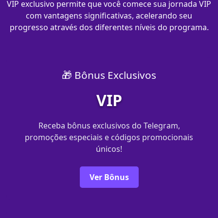
VIP exclusivo permite que você comece sua jornada VIP
com vantagens significativas, acelerando seu
progresso através dos diferentes níveis do programa.
🎁 Bônus Exclusivos
VIP
Receba bônus exclusivos do Telegram,
promoções especiais e códigos promocionais
únicos!
Ver Bônus