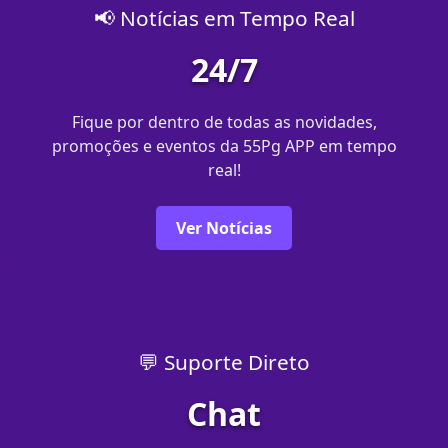
📢 Notícias em Tempo Real
24/7
Fique por dentro de todas as novidades,
promoções e eventos da 55Pg APP em tempo
real!
Ver Notícias
💬 Suporte Direto
Chat