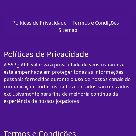
Políticas de Privacidade
Termos e Condições
Sitemap
Políticas de Privacidade
A 55Pg APP valoriza a privacidade de seus usuários e
está empenhada em proteger todas as informações
pessoais fornecidas durante o uso de nossos canais de
comunicação. Todos os dados coletados são utilizados
exclusivamente para fins de melhoria contínua da
experiência de nossos jogadores.
Termos e Condições