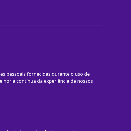
es pessoais fornecidas durante o uso de
elhoria contínua da experiência de nossos