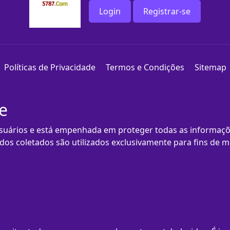
Login
Registrar-se
Políticas de Privacidade
Termos e Condições
Sitemap
de
usuários e está empenhada em proteger todas as informaçõ
os coletados são utilizados exclusivamente para fins de m