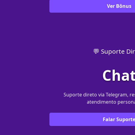
Ver Bônus
💬 Suporte Di
Cha
Suporte direto via Telegram, r
atendimento persona
Falar Suport