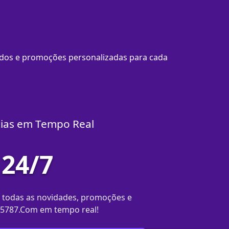
cados e promoções personalizadas para cada
cias em Tempo Real
24/7
e todas as novidades, promoções e
 5787.Com em tempo real!