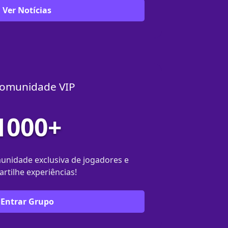
Ver Notícias
Comunidade VIP
1000+
unidade exclusiva de jogadores e
rtilhe experiências!
Entrar Grupo