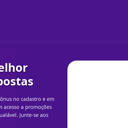
elhor
postas
bônus no cadastro e em
em acesso a promoções
ualável. Junte-se aos