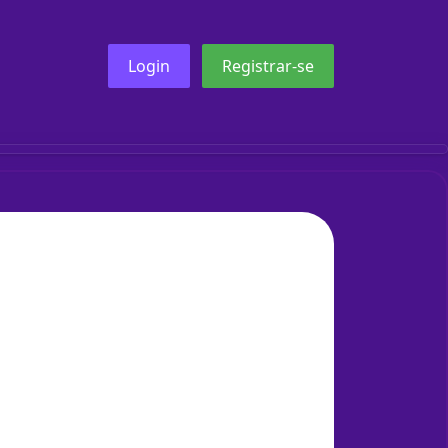
Login
Registrar-se