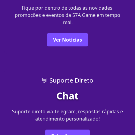
Fique por dentro de todas as novidades,
promoções e eventos da 57A Game em tempo
real!
Ver Notícias
💬 Suporte Direto
Chat
Suporte direto via Telegram, respostas rápidas e
atendimento personalizado!