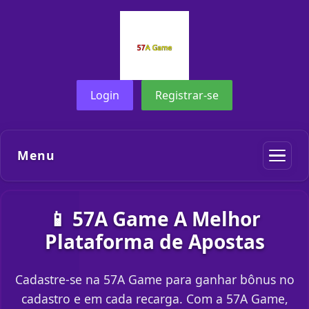
Login
Registrar-se
Menu
📱 57A Game A Melhor
Plataforma de Apostas
Cadastre-se na 57A Game para ganhar bônus no
cadastro e em cada recarga. Com a 57A Game,