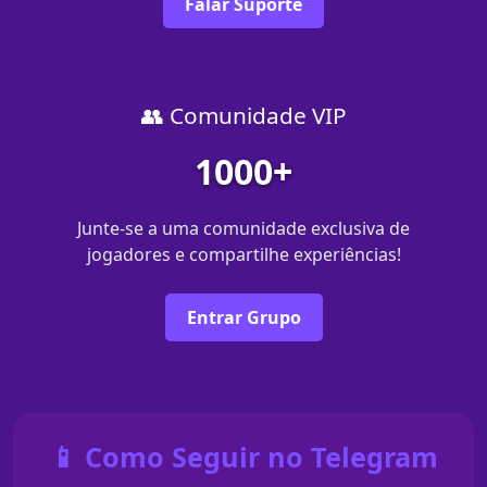
Falar Suporte
👥 Comunidade VIP
1000+
Junte-se a uma comunidade exclusiva de
jogadores e compartilhe experiências!
Entrar Grupo
📱 Como Seguir no Telegram