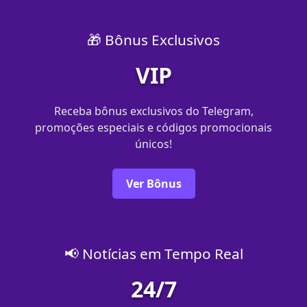
🎁 Bônus Exclusivos
VIP
Receba bônus exclusivos do Telegram,
promoções especiais e códigos promocionais
únicos!
Ver Bônus
📢 Notícias em Tempo Real
24/7