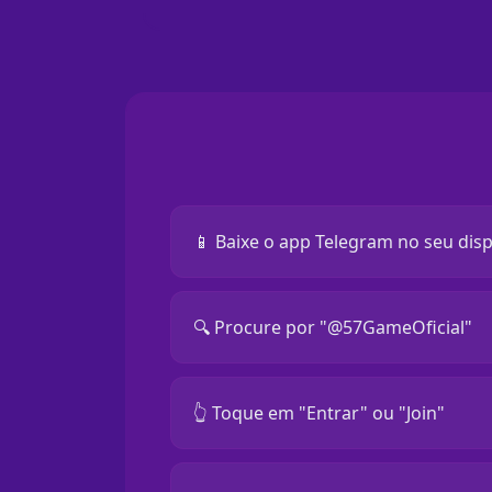
📱 Baixe o app Telegram no seu disp
🔍 Procure por "@57GameOficial"
👆 Toque em "Entrar" ou "Join"