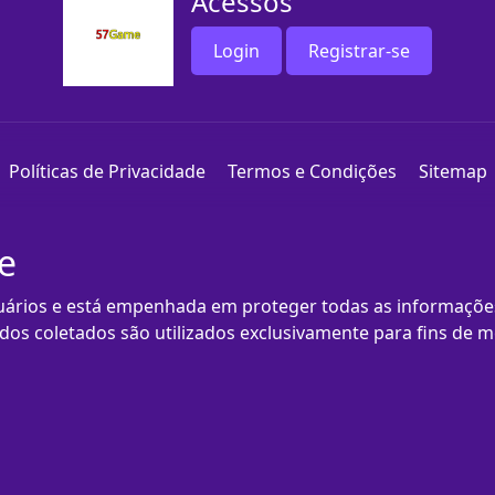
Acessos
Login
Registrar-se
Políticas de Privacidade
Termos e Condições
Sitemap
de
suários e está empenhada em proteger todas as informaçõe
os coletados são utilizados exclusivamente para fins de m