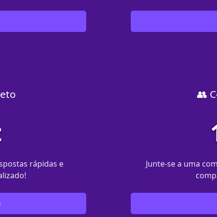
reto
👥 
t
espostas rápidas e
Junte-se a uma com
lizado!
compa
e