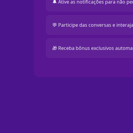
🔔 Ative as notificações para não p
💬 Participe das conversas e interaj
🎁 Receba bônus exclusivos autom