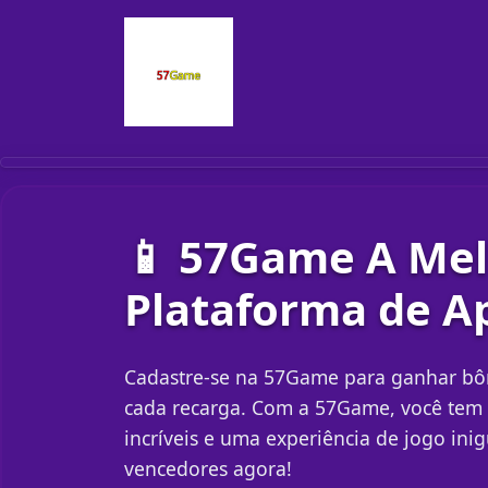
📱 57Game A Me
Plataforma de A
Cadastre-se na 57Game para ganhar bô
cada recarga. Com a 57Game, você tem
incríveis e uma experiência de jogo inig
vencedores agora!