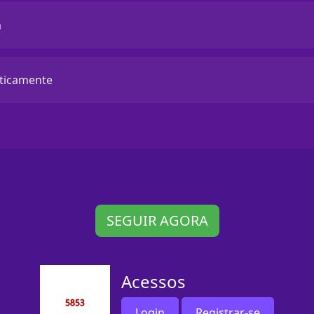
a
aticamente
SEGUIR AGORA
Acessos
Login
Registrar-se