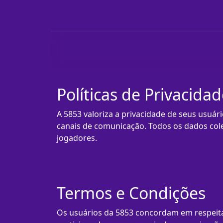
Políticas de Privacida
A 5853 valoriza a privacidade de seus usuá
canais de comunicação. Todos os dados cole
jogadores.
Termos e Condições
Os usuários da 5853 concordam em respeitar