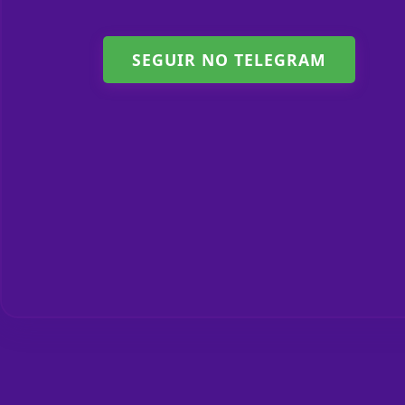
SEGUIR NO TELEGRAM