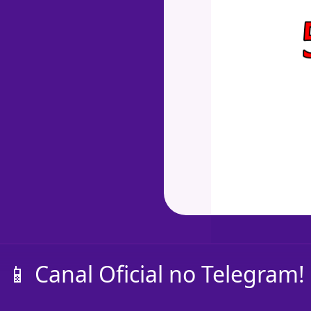
📱 Canal Oficial no Telegram!