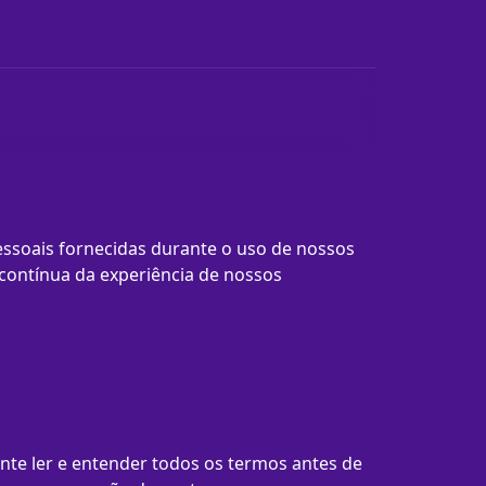
essoais fornecidas durante o uso de nossos
 contínua da experiência de nossos
nte ler e entender todos os termos antes de