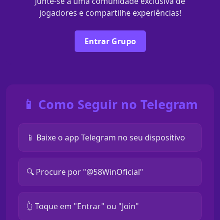
Junte-se a uma comunidade exclusiva de
jogadores e compartilhe experiências!
Entrar Grupo
📱 Como Seguir no Telegram
📱 Baixe o app Telegram no seu dispositivo
🔍 Procure por "@58WinOficial"
👆 Toque em "Entrar" ou "Join"