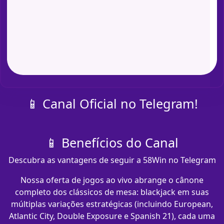
📱 Canal Oficial no Telegram!
📱 Benefícios do Canal
Descubra as vantagens de seguir a 58Win no Telegram
Nossa oferta de jogos ao vivo abrange o cânone
completo dos clássicos de mesa: blackjack em suas
múltiplas variações estratégicas (incluindo European,
Atlantic City, Double Exposure e Spanish 21), cada uma