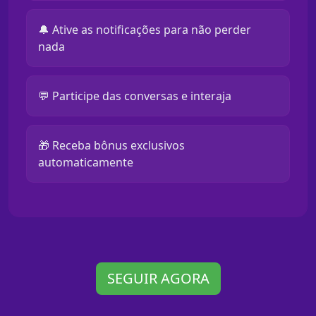
🔔 Ative as notificações para não perder
nada
💬 Participe das conversas e interaja
🎁 Receba bônus exclusivos
automaticamente
SEGUIR AGORA