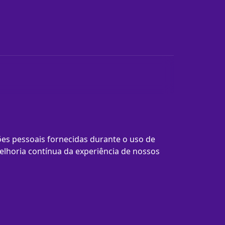
es pessoais fornecidas durante o uso de
elhoria contínua da experiência de nossos