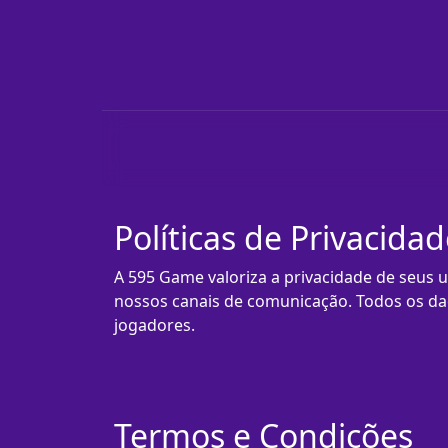
Políticas de Privacida
A 595 Game valoriza a privacidade de seus
nossos canais de comunicação. Todos os dad
jogadores.
Termos e Condições