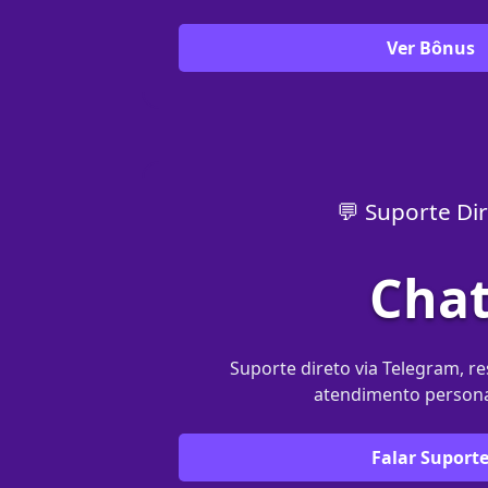
Ver Bônus
💬 Suporte Di
Cha
Suporte direto via Telegram, r
atendimento persona
Falar Suport