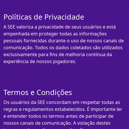
Políticas de Privacidade
A 5EE valoriza a privacidade de seus usuários e está
empenhada em proteger todas as informações
pessoais fornecidas durante o uso de nossos canais de
comunicação. Todos os dados coletados são utilizados
exclusivamente para fins de melhoria contínua da
experiência de nossos jogadores.
Termos e Condições
Os usuários da 5EE concordam em respeitar todas as
regras e regulamentos estabelecidos. É importante ler
e entender todos os termos antes de participar de
nossos canais de comunicação. A violação destes