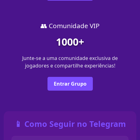
👥 Comunidade VIP
1000+
Junte-se a uma comunidade exclusiva de
jogadores e compartilhe experiências!
Entrar Grupo
📱 Como Seguir no Telegram