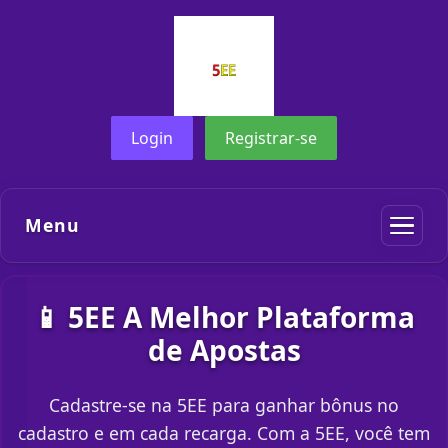
Login
Registrar-se
Menu
📱 5EE A Melhor Plataforma
de Apostas
Cadastre-se na 5EE para ganhar bônus no
cadastro e em cada recarga. Com a 5EE, você tem