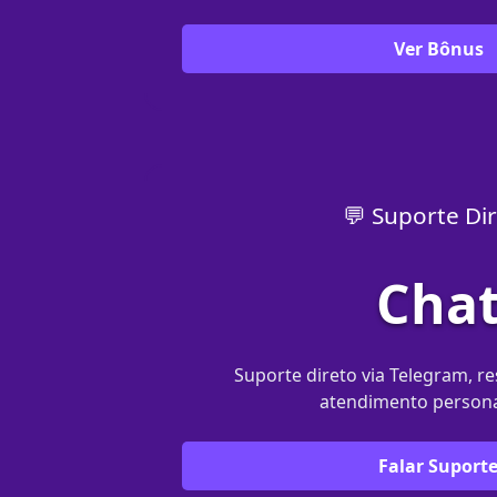
Ver Bônus
💬 Suporte Di
Cha
Suporte direto via Telegram, r
atendimento persona
Falar Suport