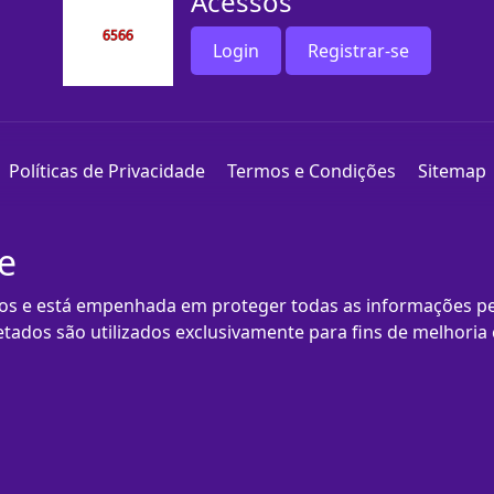
Acessos
Login
Registrar-se
Políticas de Privacidade
Termos e Condições
Sitemap
de
rios e está empenhada em proteger todas as informações p
tados são utilizados exclusivamente para fins de melhoria