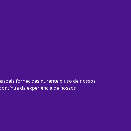
essoais fornecidas durante o uso de nossos
 contínua da experiência de nossos