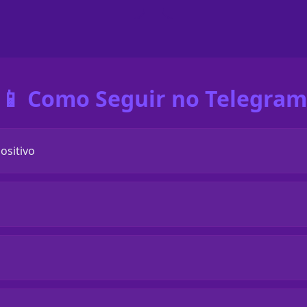
📱 Como Seguir no Telegram
ositivo