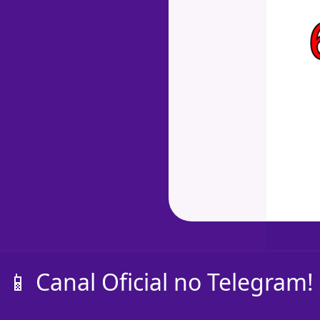
📱 Canal Oficial no Telegram!