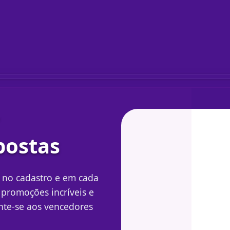
postas
 no cadastro e em cada
 promoções incríveis e
unte-se aos vencedores