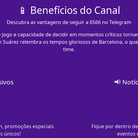
📱 Benefícios do Canal
Descubra as vantagens de seguir a 6566 no Telegram
 de jogo e capacidade de decidir em momentos críticos to
 Suárez relembra os tempos gloriosos de Barcelona, o que 
time.
sivos
📢 Notí
m, promoções especiais
Fique por dentro d
s únicos!
eventos 