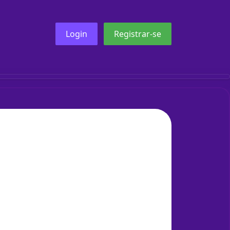
Login
Registrar-se