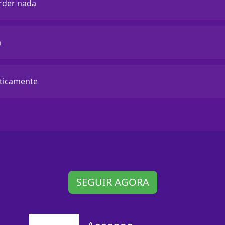
erder nada
a
aticamente
SEGUIR AGORA