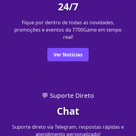
24/7
Fique por dentro de todas as novidades,
promoções e eventos da 7700Game em tempo
real!
Ver Notícias
💬 Suporte Direto
Chat
Suporte direto via Telegram, respostas rápidas e
atendimento personalizado!