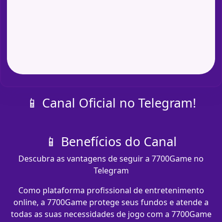
📱 Canal Oficial no Telegram!
📱 Benefícios do Canal
Descubra as vantagens de seguir a 7700Game no
Telegram
Como plataforma profissional de entretenimento
online, a 7700Game protege seus fundos e atende a
todas as suas necessidades de jogo com a 7700Game