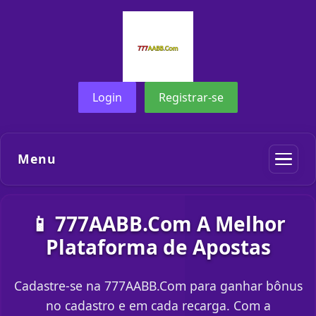
Login
Registrar-se
Menu
📱 777AABB.Com A Melhor
Plataforma de Apostas
Cadastre-se na 777AABB.Com para ganhar bônus
no cadastro e em cada recarga. Com a