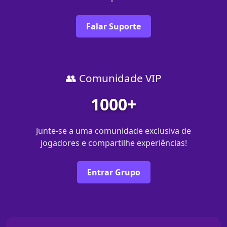
Falar Suporte
👥 Comunidade VIP
1000+
Junte-se a uma comunidade exclusiva de
jogadores e compartilhe experiências!
Entrar Grupo