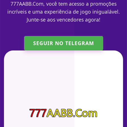
777AABB.Com, você tem acesso a promoções
incríveis e uma experiência de jogo inigualável.
Junte-se aos vencedores agora!
SEGUIR NO TELEGRAM