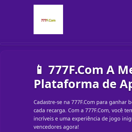
📱 777F.Com A M
Plataforma de A
Cadastre-se na 777F.Com para ganhar b
cada recarga. Com a 777F.Com, você te
incríveis e uma experiência de jogo inig
vencedores agora!