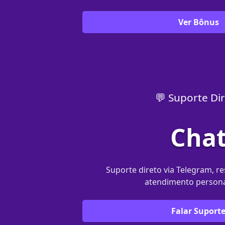
Ver Bônus
💬 Suporte Di
Cha
Suporte direto via Telegram, r
atendimento persona
Falar Suport