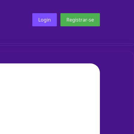
Login
Registrar-se