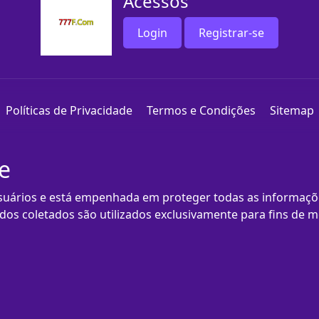
Acessos
Login
Registrar-se
Políticas de Privacidade
Termos e Condições
Sitemap
de
usuários e está empenhada em proteger todas as informaçõ
os coletados são utilizados exclusivamente para fins de m