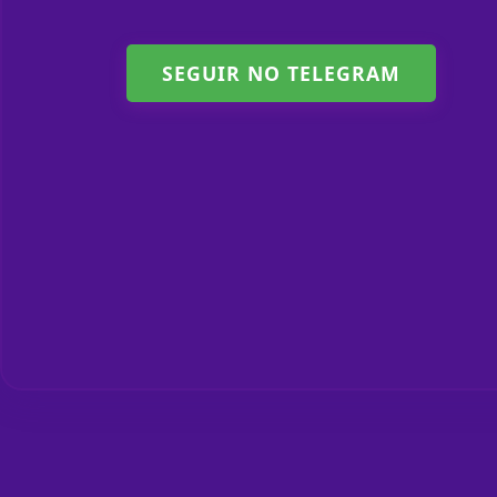
SEGUIR NO TELEGRAM