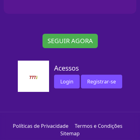
SEGUIR AGORA
Acessos
Login
Registrar-se
Políticas de Privacidade
Termos e Condições
Sitemap