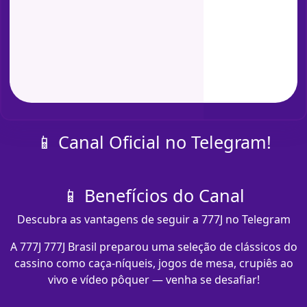
📱 Canal Oficial no Telegram!
📱 Benefícios do Canal
Descubra as vantagens de seguir a 777J no Telegram
A 777J 777J Brasil preparou uma seleção de clássicos do
cassino como caça-níqueis, jogos de mesa, crupiês ao
vivo e vídeo pôquer — venha se desafiar!