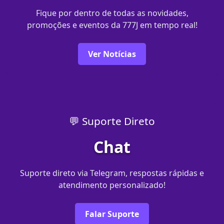
Fique por dentro de todas as novidades,
promoções e eventos da 777J em tempo real!
Ver Notícias
💬 Suporte Direto
Chat
Suporte direto via Telegram, respostas rápidas e
atendimento personalizado!
Falar Suporte