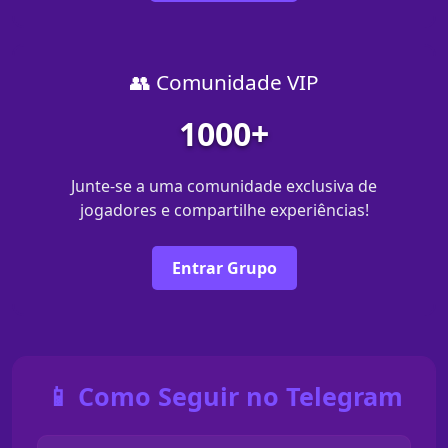
👥 Comunidade VIP
1000+
Junte-se a uma comunidade exclusiva de
jogadores e compartilhe experiências!
Entrar Grupo
📱 Como Seguir no Telegram