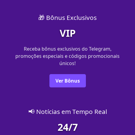
🎁 Bônus Exclusivos
VIP
Receba bônus exclusivos do Telegram,
promoções especiais e códigos promocionais
únicos!
Ver Bônus
📢 Notícias em Tempo Real
24/7