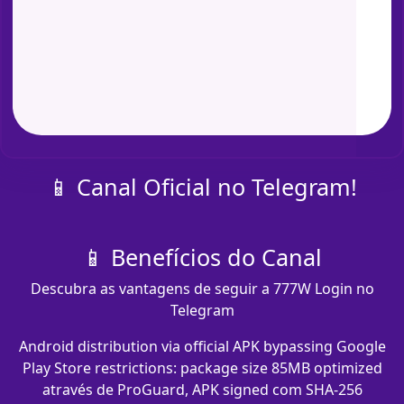
📱 Canal Oficial no Telegram!
📱 Benefícios do Canal
Descubra as vantagens de seguir a 777W Login no
Telegram
Android distribution via official APK bypassing Google
Play Store restrictions: package size 85MB optimized
através de ProGuard, APK signed com SHA-256