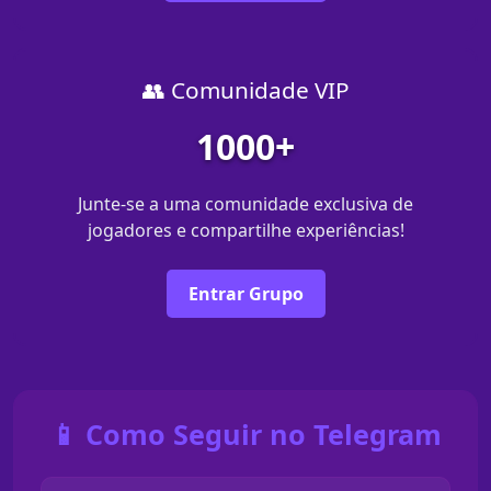
👥 Comunidade VIP
1000+
Junte-se a uma comunidade exclusiva de
jogadores e compartilhe experiências!
Entrar Grupo
📱 Como Seguir no Telegram