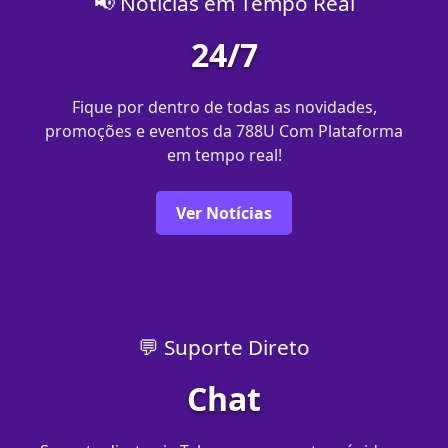
📢 Notícias em Tempo Real
24/7
Fique por dentro de todas as novidades,
promoções e eventos da 788U Com Plataforma
em tempo real!
Ver Notícias
💬 Suporte Direto
Chat