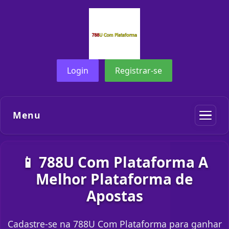
Login
Registrar-se
Menu
📱 788U Com Plataforma A
Melhor Plataforma de
Apostas
Cadastre-se na 788U Com Plataforma para ganhar