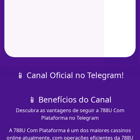
📱 Canal Oficial no Telegram!
📱 Benefícios do Canal
Descubra as vantagens de seguir a 788U Com
Plataforma no Telegram
A 788U Com Plataforma é um dos maiores cassinos
online atualmente, com operações eficientes da 788U