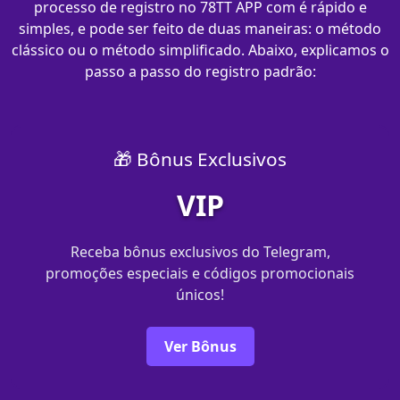
processo de registro no 78TT APP com​ é rápido e
simples, e pode ser feito de duas maneiras: o método
clássico ou o método simplificado. Abaixo, explicamos o
passo a passo do registro padrão:
🎁 Bônus Exclusivos
VIP
Receba bônus exclusivos do Telegram,
promoções especiais e códigos promocionais
únicos!
Ver Bônus