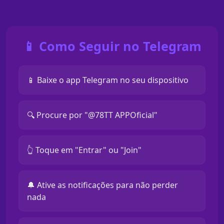
📱 Como Seguir no Telegram
📱 Baixe o app Telegram no seu dispositivo
🔍 Procure por "@78TT APPOficial"
👆 Toque em "Entrar" ou "Join"
🔔 Ative as notificações para não perder
nada