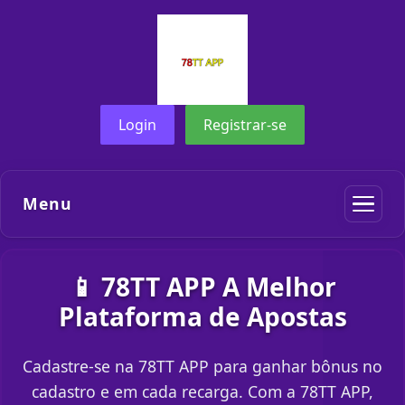
Login
Registrar-se
Menu
📱 78TT APP A Melhor
Plataforma de Apostas
Cadastre-se na 78TT APP para ganhar bônus no
cadastro e em cada recarga. Com a 78TT APP,