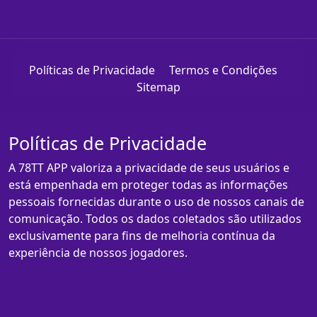
Políticas de Privacidade
Termos e Condições
Sitemap
Políticas de Privacidade
A 78TT APP valoriza a privacidade de seus usuários e
está empenhada em proteger todas as informações
pessoais fornecidas durante o uso de nossos canais de
comunicação. Todos os dados coletados são utilizados
exclusivamente para fins de melhoria contínua da
experiência de nossos jogadores.