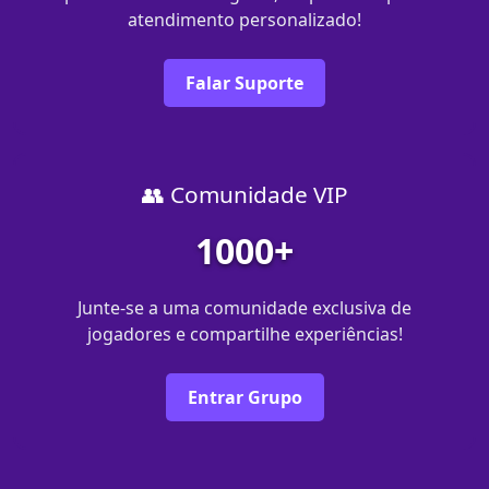
atendimento personalizado!
Falar Suporte
👥 Comunidade VIP
1000+
Junte-se a uma comunidade exclusiva de
jogadores e compartilhe experiências!
Entrar Grupo