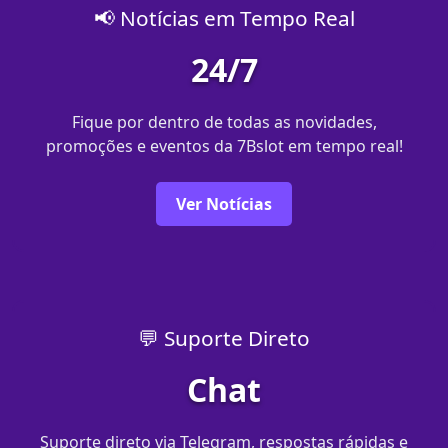
📢 Notícias em Tempo Real
24/7
Fique por dentro de todas as novidades,
promoções e eventos da 7Bslot em tempo real!
Ver Notícias
💬 Suporte Direto
Chat
Suporte direto via Telegram, respostas rápidas e