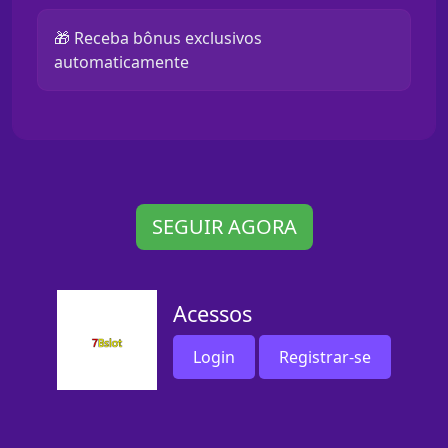
🎁 Receba bônus exclusivos
automaticamente
SEGUIR AGORA
Acessos
Login
Registrar-se