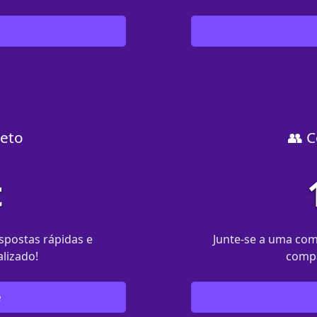
reto
👥 
t
espostas rápidas e
Junte-se a uma com
lizado!
compa
e