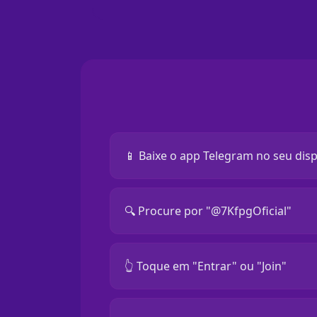
📱 Baixe o app Telegram no seu disp
🔍 Procure por "@7KfpgOficial"
👆 Toque em "Entrar" ou "Join"