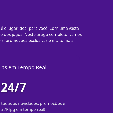
 é o lugar ideal para você. Com uma vasta
o dos jogos. Neste artigo completo, vamos
eis, promoções exclusivas e muito mais.
cias em Tempo Real
24/7
e todas as novidades, promoções e
da 7Kfpg em tempo real!