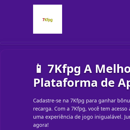
📱 7Kfpg A Melh
Plataforma de A
Cadastre-se na 7Kfpg para ganhar bônu
recarga. Com a 7Kfpg, você tem acesso 
uma experiência de jogo inigualável. J
agora!