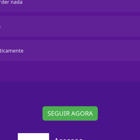
erder nada
a
aticamente
SEGUIR AGORA