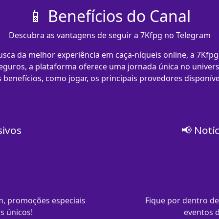
📱 Benefícios do Canal
Descubra as vantagens de seguir a 7Kfpg no Telegram
busca da melhor experiência em caça-níqueis online, a 7Kfpg
guros, a plataforma oferece uma jornada única no univers
s benefícios, como jogar, os principais provedores disponív
sivos
📢 Notí
m, promoções especiais
Fique por dentro d
s únicos!
eventos 