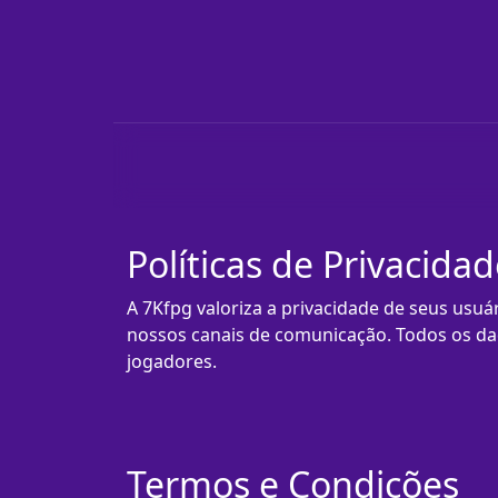
Políticas de Privacida
A 7Kfpg valoriza a privacidade de seus usu
nossos canais de comunicação. Todos os dad
jogadores.
Termos e Condições